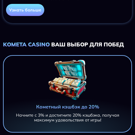
Узнать больше
KOMETA CASINO
ВАШ ВЫБОР ДЛЯ ПОБЕД
Кометный кэшбэк до 20%
Начните с 3% и достигните 20% кэшбэка, получая
максимум удовольствия от игры!