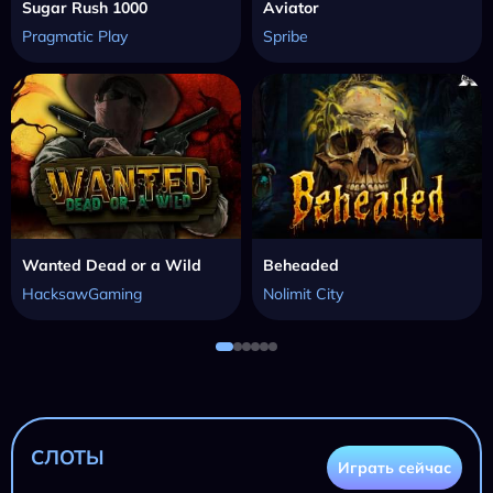
Sugar Rush 1000
Aviator
Pragmatic Play
Spribe
Wanted Dead or a Wild
Beheaded
HacksawGaming
Nolimit City
СЛОТЫ
Играть сейчас