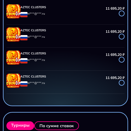
AZTEC CLUSTERS
11 695,20 ₽
iri***@***.ru
AZTEC CLUSTERS
11 695,20 ₽
iri***@***.ru
AZTEC CLUSTERS
11 695,20 ₽
iri***@***.ru
AZTEC CLUSTERS
11 695,20 ₽
iri***@***.ru
AZTEC CLUSTERS
11 695,20 ₽
iri***@***.ru
Турниры
По сумме ставок