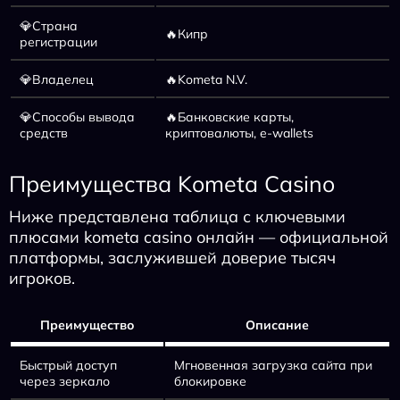
💎Страна
🔥Кипр
регистрации
💎Владелец
🔥Kometa N.V.
💎Способы вывода
🔥Банковские карты,
средств
криптовалюты, e-wallets
Преимущества Kometa Casino
Ниже представлена таблица с ключевыми
плюсами kometa casino онлайн — официальной
платформы, заслужившей доверие тысяч
игроков.
Преимущество
Описание
Быстрый доступ
Мгновенная загрузка сайта при
через зеркало
блокировке