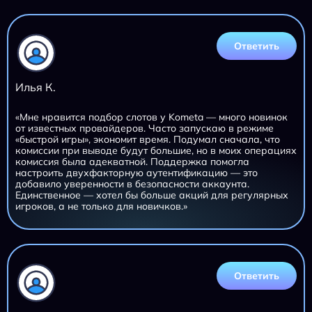
Ответить
Илья К.
«Мне нравится подбор слотов у Kometa — много новинок
от известных провайдеров. Часто запускаю в режиме
«быстрой игры», экономит время. Подумал сначала, что
комиссии при выводе будут большие, но в моих операциях
комиссия была адекватной. Поддержка помогла
настроить двухфакторную аутентификацию — это
добавило уверенности в безопасности аккаунта.
Единственное — хотел бы больше акций для регулярных
игроков, а не только для новичков.»
Ответить