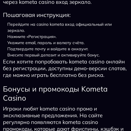
через kometa casino вход зеркало.
Пошаговая инструкция:
Перейдите на casino kometa вход официальный или
зеркало.
Нажмите «Регистрация».
Укажите email, пароль и валюту счёта.
Подтвердите почту и войдите в аккаунт.
Внесите первый депозит и активируйте бонус.
Если хотите попробовать kometa casino онлайн
без регистрации, доступны демо-версии слотов,
где можно играть бесплатно без риска.
Бонусы и промокоды Kometa
Casino
Игроки любят kometa casino промо и
эксклюзивные предложения. На сайте
регулярно появляются kometa casino
промокоды, которые дают фриспины, кэшбэк и