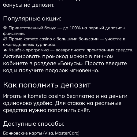
бонусы на депозит.
Популярные акции:
💎 Приветственный бонус — до 100% на первый депозит +
фриспины.
🎁 Промо kometa casino с большими бонусами — участие в
еженедельных турнирах.
🔥 Кэшбэк-программа — возврат части проигранных средств.
Активировать промокод можно в личном
кабинете в разделе «Бонусы». Просто введите
код и получите подарок мгновенно.
Как пополнить депозит
Играть в kometa casino бесплатно и на деньги
одинаково удобно. Для ставок на реальные
средства нужно пополнить счёт.
Доступные способы:
Банковские карты (Visa, MasterCard)