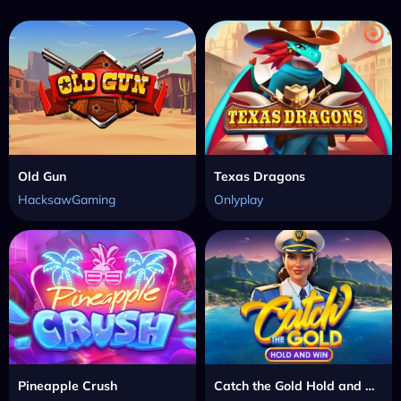
Old Gun
Texas Dragons
HacksawGaming
Onlyplay
Pineapple Crush
Catch the Gold Hold and Win