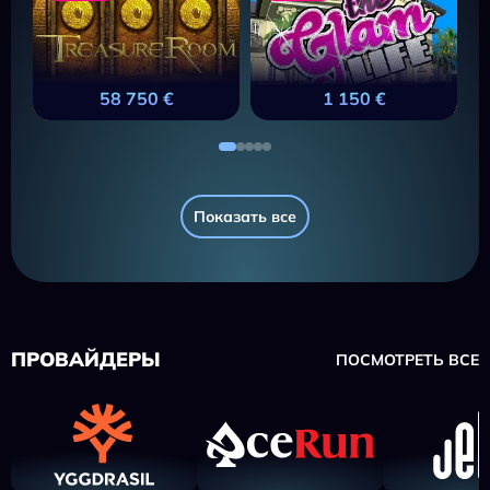
58 750 €
1 150 €
Показать все
ПРОВАЙДЕРЫ
ПОСМОТРЕТЬ ВСЕ