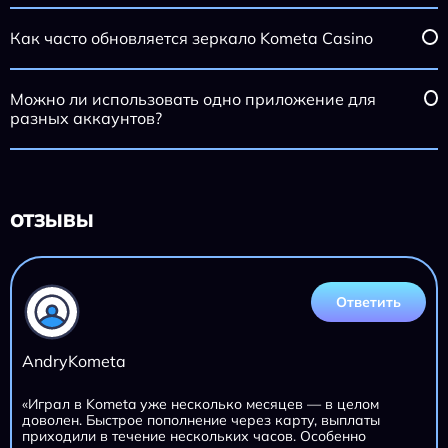
Как часто обновляется зеркало Kometa Casino
Можно ли использовать одно приложение для
разных аккаунтов?
ОТЗЫВЫ
Ответить
AndryKometa
«Играл в Kometa уже несколько месяцев — в целом
доволен. Быстрое пополнение через карту, выплаты
приходили в течение нескольких часов. Особенно