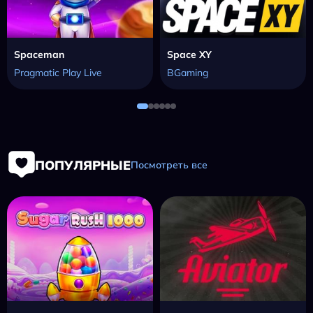
Spaceman
Space XY
Pragmatic Play Live
BGaming
ПОПУЛЯРНЫЕ
Посмотреть все