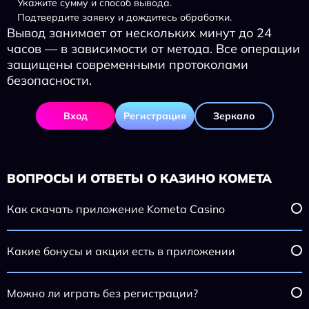
Укажите сумму и способ вывода.
Подтвердите заявку и дождитесь обработки.
Вывод занимает от нескольких минут до 24
часов — в зависимости от метода. Все операции
защищены современными протоколами
безопасности.
Вход
Регистрация
Зеркало
ВОПРОСЫ И ОТВЕТЫ О КАЗИНО КОМЕТА
Как скачать приложение Kometa Casino
Какие бонусы и акции есть в приложении
Можно ли играть без регистрации?