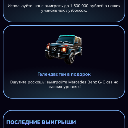
Используйте шанс выиграть до 1 500 000 рублей в наших
уникальных лутбоксах.
AZTEC CLUSTERS AZTEC CLUSTERS AZTEC CLUSTERS
11 695,20 ₽
AZTEC CLUSTERS
iri***@***.ru
AZTEC CLUSTERS
11 695,20 ₽
iri***@***.ru
AZTEC CLUSTERS
11 695,20 ₽
Гелендваген в подарок
iri***@***.ru
Ощутите роскошь: выиграйте Mercedes Benz G-Class на
высших уровнях!
AZTEC CLUSTERS
11 695,20 ₽
iri***@***.ru
AZTEC CLUSTERS
11 695,20 ₽
iri***@***.ru
ПОСЛЕДНИЕ ВЫИГРЫШИ