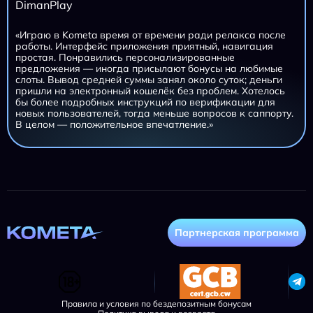
DimanPlay
«Играю в Kometa время от времени ради релакса после
работы. Интерфейс приложения приятный, навигация
простая. Понравились персонализированные
предложения — иногда присылают бонусы на любимые
слоты. Вывод средней суммы занял около суток; деньги
пришли на электронный кошелёк без проблем. Хотелось
бы более подробных инструкций по верификации для
новых пользователей, тогда меньше вопросов к саппорту.
В целом — положительное впечатление.»
Партнерская программа
Правила и условия по бездепозитным бонусам