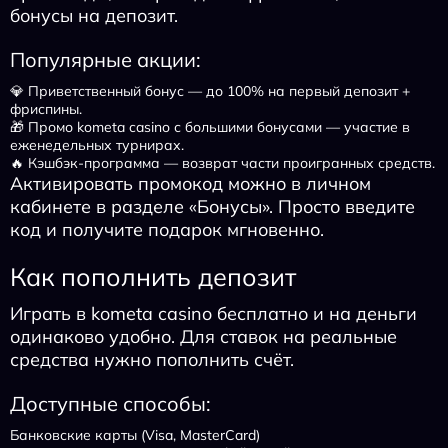
бонусы на депозит.
Популярные акции:
💎 Приветственный бонус — до 100% на первый депозит +
фриспины.
🎁 Промо kometa casino с большими бонусами — участие в
еженедельных турнирах.
🔥 Кэшбэк-программа — возврат части проигранных средств.
Активировать промокод можно в личном
кабинете в разделе «Бонусы». Просто введите
код и получите подарок мгновенно.
Как пополнить депозит
Играть в kometa casino бесплатно и на деньги
одинаково удобно. Для ставок на реальные
средства нужно пополнить счёт.
Доступные способы:
Банковские карты (Visa, MasterCard)