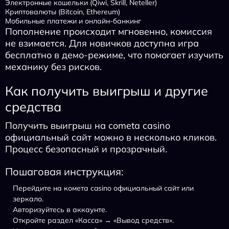
Электронные кошельки (Qiwi, Skrill, Neteller)
Криптовалюты (Bitcoin, Ethereum)
Мобильные платежи и онлайн-банкинг
Пополнение происходит мгновенно, комиссия
не взимается. Для новичков доступна игра
бесплатно в демо-режиме, что помогает изучить
механику без рисков.
Как получить выигрыш и другие
средства
Получить выигрыш на cometa casino
официальный сайт можно в несколько кликов.
Процесс безопасный и прозрачный.
Пошаговая инструкция:
Перейдите на комета casino официальный сайт или
зеркало.
Авторизуйтесь в аккаунте.
Откройте раздел «Касса» → «Вывод средств».