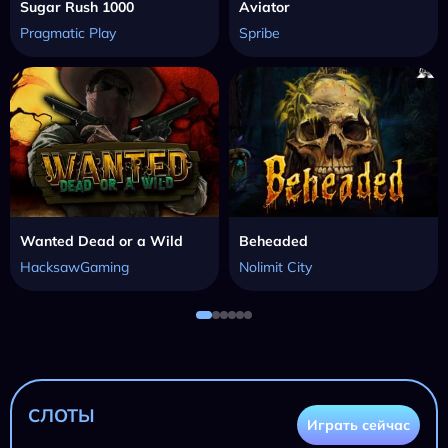
Sugar Rush 1000
Aviator
Pragmatic Play
Spribe
Wanted Dead or a Wild
Beheaded
HacksawGaming
Nolimit City
СЛОТЫ
Играть сейчас