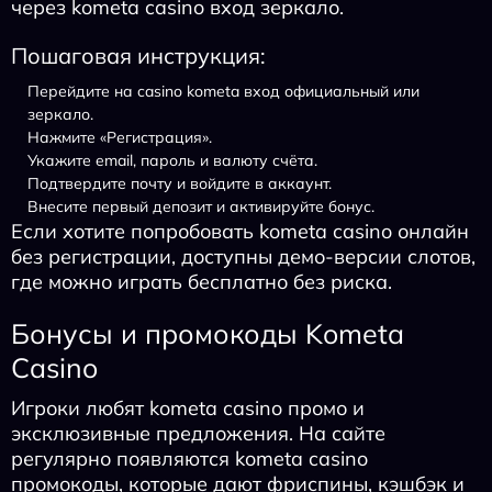
через kometa casino вход зеркало.
Пошаговая инструкция:
Перейдите на casino kometa вход официальный или
зеркало.
Нажмите «Регистрация».
Укажите email, пароль и валюту счёта.
Подтвердите почту и войдите в аккаунт.
Внесите первый депозит и активируйте бонус.
Если хотите попробовать kometa casino онлайн
без регистрации, доступны демо-версии слотов,
где можно играть бесплатно без риска.
Бонусы и промокоды Kometa
Casino
Игроки любят kometa casino промо и
эксклюзивные предложения. На сайте
регулярно появляются kometa casino
промокоды, которые дают фриспины, кэшбэк и