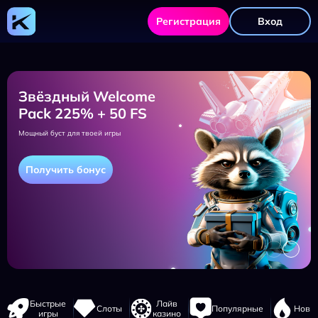
Регистрация
Вход
Звёздный Welcome
Pack 225% + 50 FS
Мощный буст для твоей игры
Получить бонус
Быстрые
Лайв
Слоты
Популярные
Новы
игры
казино