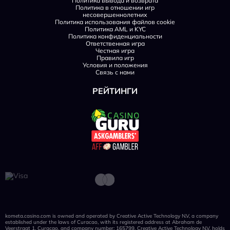
Политика вывода и возврата
Политика в отношении игр
несовершеннолетних
Политика использования файлов cookie
Политика AML и KYC
Политика конфиденциальности
Ответственная игра
Честная игра
Правила игр
Условия и положения
Связь с нами
РЕЙТИНГИ
kometa.casino.com is owned and operated by Creative Active Technology N.V, a company
established under the laws of Curacao, with its registered address at Abraham de
Veerstraat 1, Curaçao, and company number: 165799. Creative Active Technology N.V. holds