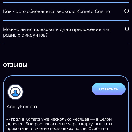
Как часто обновляется зеркало Kometa Casino
Можно ли использовать одно приложение для
разных аккаунтов?
ОТЗЫВЫ
Ответить
AndryKometa
«Играл в Kometa уже несколько месяцев — в целом
доволен. Быстрое пополнение через карту, выплаты
приходили в течение нескольких часов. Особенно