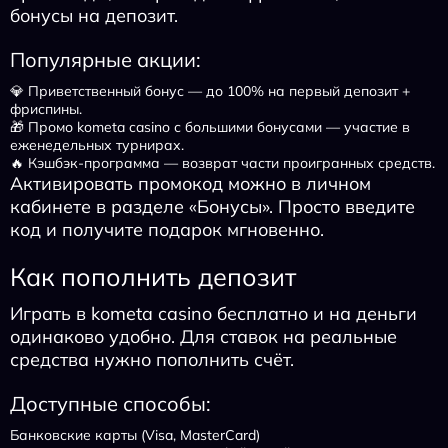
бонусы на депозит.
Популярные акции:
💎 Приветственный бонус — до 100% на первый депозит +
фриспины.
🎁 Промо kometa casino с большими бонусами — участие в
еженедельных турнирах.
🔥 Кэшбэк-программа — возврат части проигранных средств.
Активировать промокод можно в личном
кабинете в разделе «Бонусы». Просто введите
код и получите подарок мгновенно.
Как пополнить депозит
Играть в kometa casino бесплатно и на деньги
одинаково удобно. Для ставок на реальные
средства нужно пополнить счёт.
Доступные способы:
Банковские карты (Visa, MasterCard)