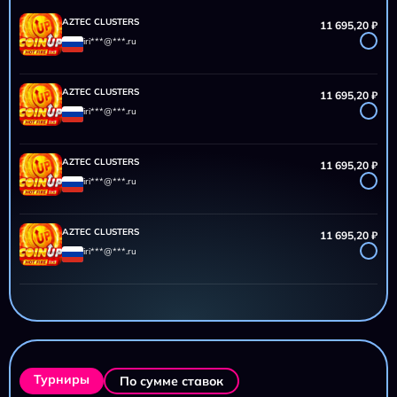
AZTEC CLUSTERS
11 695,20 ₽
iri***@***.ru
AZTEC CLUSTERS
11 695,20 ₽
iri***@***.ru
AZTEC CLUSTERS
11 695,20 ₽
iri***@***.ru
AZTEC CLUSTERS
11 695,20 ₽
iri***@***.ru
AZTEC CLUSTERS
11 695,20 ₽
iri***@***.ru
Турниры
По сумме ставок