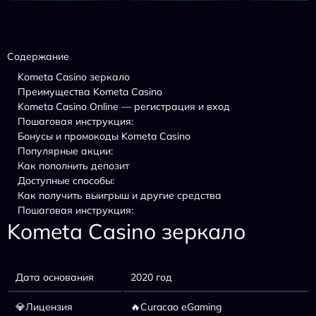
Содержание
Kometa Casino зеркало
Преимущества Kometa Casino
Kometa Casino Online — регистрация и вход
Пошаговая инструкция:
Бонусы и промокоды Kometa Casino
Популярные акции:
Как пополнить депозит
Доступные способы:
Как получить выигрыш и другие средства
Пошаговая инструкция:
Kometa Casino зеркало
Дата основания
2020 год
💎Лицензия
🔥Curacao eGaming