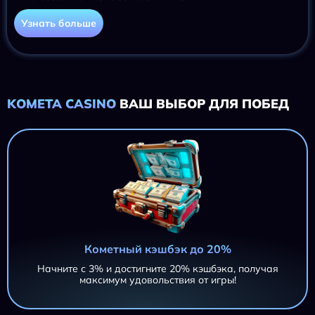
Узнать больше
KOMETA CASINO
ВАШ ВЫБОР ДЛЯ ПОБЕД
Кометный кэшбэк до 20%
Начните с 3% и достигните 20% кэшбэка, получая
максимум удовольствия от игры!