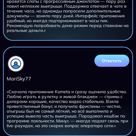
нравятся слоты с прогрессивным джекпотом — пару раз
ловил неплохие выигрыши. Поддержка отвечает в чате в
течение часа, но однажды попросили дополнительные
документы — заняло пару дней. Интерфейс приложения
удобный, но иногда подтормаживает в часы пик.
Рекомендую попробовать демо-режим перед ставками на
реальные деньги.»
Ответить
MariSky77
«Скачала приложение Kometa и сразу оценила удобство.
Люблю играть в рулетку и живой блэкджек — стримы с
дилерами хорошие, качество видео стабильно. Взяла
приветственный бонус и получила фриспины — честно,
отыгрыш был не самый лёгкий, но всё выполнила и
успешно вывела часть выигрыша. Порадовал кешбэк по
программе лояльности. Минус — иногда падает связь при
live-раундах, но это скорее вопрос оператора сети.»