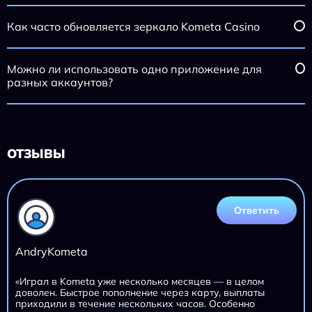
Как часто обновляется зеркало Kometa Casino
Можно ли использовать одно приложение для
разных аккаунтов?
ОТЗЫВЫ
Ответить
AndryKometa
«Играл в Kometa уже несколько месяцев — в целом
доволен. Быстрое пополнение через карту, выплаты
приходили в течение нескольких часов. Особенно