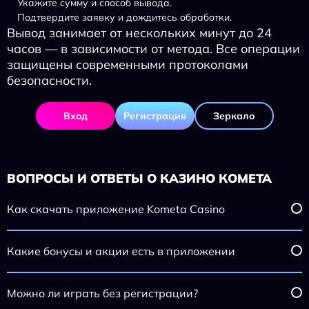
Укажите сумму и способ вывода.
Подтвердите заявку и дождитесь обработки.
Вывод занимает от нескольких минут до 24
часов — в зависимости от метода. Все операции
защищены современными протоколами
безопасности.
Вход
Регистрация
Зеркало
ВОПРОСЫ И ОТВЕТЫ О КАЗИНО КОМЕТА
Как скачать приложение Kometa Casino
Какие бонусы и акции есть в приложении
Можно ли играть без регистрации?