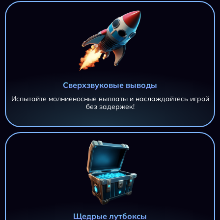
Сверхзвуковые выводы
Испытайте молниеносные выплаты и наслаждайтесь игрой
без задержек!
Щедрые лутбоксы