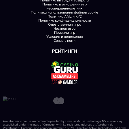
Политика вывода и возврата
Политика в отношении игр
несовершеннолетних
Политика использования файлов cookie
Политика AML и KYC
Политика конфиденциальности
Ответственная игра
Честная игра
Правила игр
Условия и положения
Связь с нами
РЕЙТИНГИ
kometa.casino.com is owned and operated by Creative Active Technology N.V, a company
established under the laws of Curacao, with its registered address at Abraham de
Veerstraat 1, Curaçao, and company number: 165799. Creative Active Technology N.V. holds