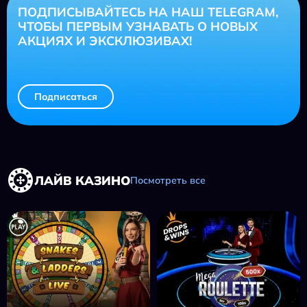
ПОДПИСЫВАЙТЕСЬ НА НАШ TELEGRAM,
ЧТОБЫ ПЕРВЫМ УЗНАВАТЬ О НОВЫХ
АКЦИЯХ И ЭКСКЛЮЗИВАХ!
Подписаться
ЛАЙВ КАЗИНО
Посмотреть все