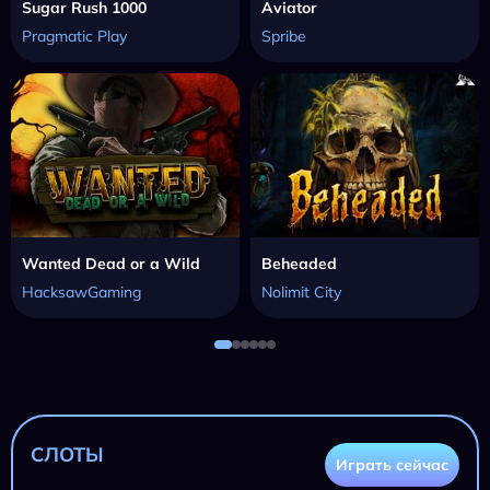
Sugar Rush 1000
Aviator
Pragmatic Play
Spribe
Wanted Dead or a Wild
Beheaded
HacksawGaming
Nolimit City
СЛОТЫ
Играть сейчас