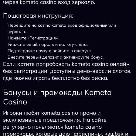
через kometa casino вход зеркало.
Пошаговая инструкция:
Перейдите на casino kometa вход официальный или
зеркало.
Нажмите «Регистрация».
Укажите email, пароль и валюту счёта.
Подтвердите почту и войдите в аккаунт.
Внесите первый депозит и активируйте бонус.
Если хотите попробовать kometa casino онлайн
без регистрации, доступны демо-версии слотов,
где можно играть бесплатно без риска.
Бонусы и промокоды Kometa
Casino
Игроки любят kometa casino промо и
эксклюзивные предложения. На сайте
регулярно появляются kometa casino
промокоды, которые дают фриспины, кэшбэк и