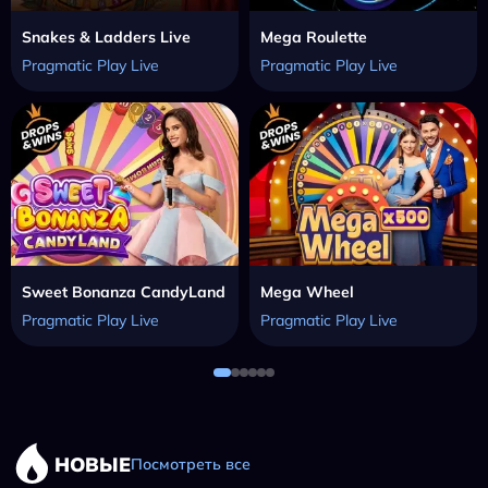
Snakes & Ladders Live
Mega Roulette
Pragmatic Play Live
Pragmatic Play Live
Sweet Bonanza CandyLand
Mega Wheel
Pragmatic Play Live
Pragmatic Play Live
НОВЫЕ
Посмотреть все