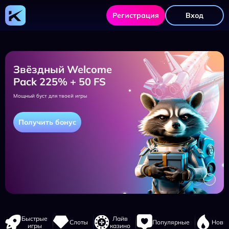
Регистрация
Вход
Звёздный Welcome
Pack 225% + 50 FS
Мощный буст для твоей игры
Получить бонус
Быстрые
Лайв
Слоты
Популярные
Новы
игры
казино