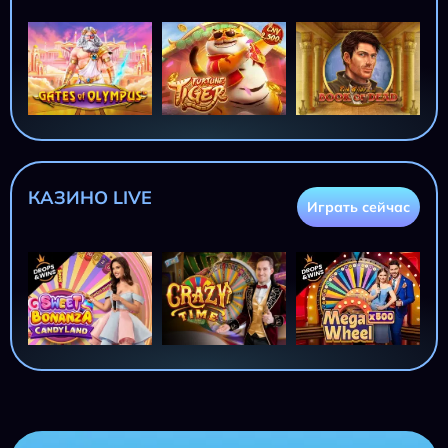
КАЗИНО LIVE
Играть сейчас