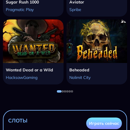
Sugar Rush 1000
Aviator
Pragmatic Play
Spribe
Wanted Dead or a Wild
Beheaded
HacksawGaming
Nolimit City
СЛОТЫ
Играть сейчас