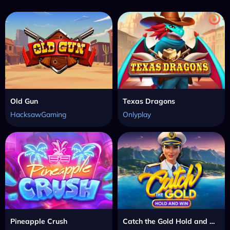
Old Gun
Texas Dragons
HacksawGaming
Onlyplay
Pineapple Crush
Catch the Gold Hold and Win