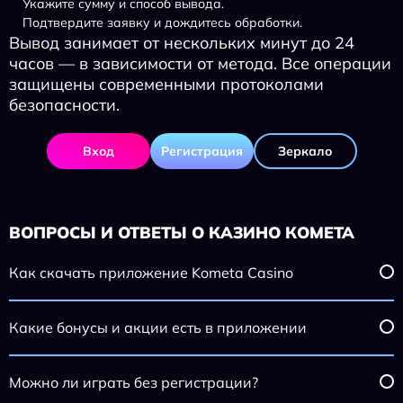
Укажите сумму и способ вывода.
Подтвердите заявку и дождитесь обработки.
Вывод занимает от нескольких минут до 24
часов — в зависимости от метода. Все операции
защищены современными протоколами
безопасности.
Вход
Регистрация
Зеркало
ВОПРОСЫ И ОТВЕТЫ О КАЗИНО КОМЕТА
Как скачать приложение Kometa Casino
Какие бонусы и акции есть в приложении
Можно ли играть без регистрации?