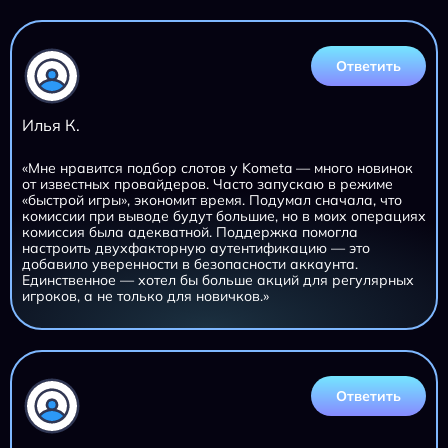
Ответить
Илья К.
«Мне нравится подбор слотов у Kometa — много новинок
от известных провайдеров. Часто запускаю в режиме
«быстрой игры», экономит время. Подумал сначала, что
комиссии при выводе будут большие, но в моих операциях
комиссия была адекватной. Поддержка помогла
настроить двухфакторную аутентификацию — это
добавило уверенности в безопасности аккаунта.
Единственное — хотел бы больше акций для регулярных
игроков, а не только для новичков.»
Ответить