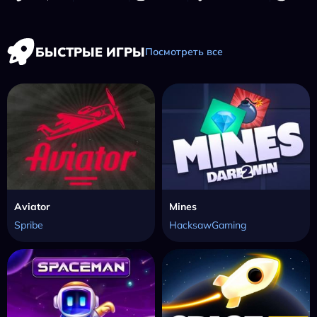
БЫСТРЫЕ ИГРЫ
Посмотреть все
Aviator
Mines
Spribe
HacksawGaming