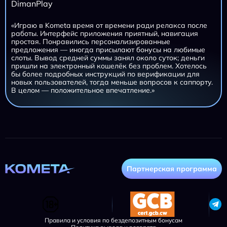
DimanPlay
«Играю в Kometa время от времени ради релакса после
работы. Интерфейс приложения приятный, навигация
простая. Понравились персонализированные
предложения — иногда присылают бонусы на любимые
слоты. Вывод средней суммы занял около суток; деньги
пришли на электронный кошелёк без проблем. Хотелось
бы более подробных инструкций по верификации для
новых пользователей, тогда меньше вопросов к саппорту.
В целом — положительное впечатление.»
Партнерская программа
Правила и условия по бездепозитным бонусам