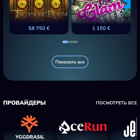
58 750 €
1 150 €
Показать все
ПРОВАЙДЕРЫ
ПОСМОТРЕТЬ ВСЕ