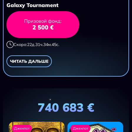
Galaxy Tournament
Призовой фонд:
2 500 €
Скоро:
22
д.
31
ч.
34
м.
43
с.
ЧИТАТЬ ДАЛЬШЕ
740 683 €
Джекпот
Джекпот