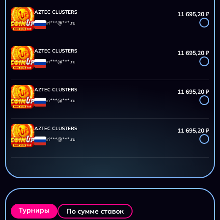
AZTEC CLUSTERS
11 695,20 ₽
iri***@***.ru
AZTEC CLUSTERS
11 695,20 ₽
iri***@***.ru
AZTEC CLUSTERS
11 695,20 ₽
iri***@***.ru
AZTEC CLUSTERS
11 695,20 ₽
iri***@***.ru
AZTEC CLUSTERS
11 695,20 ₽
iri***@***.ru
Турниры
По сумме ставок