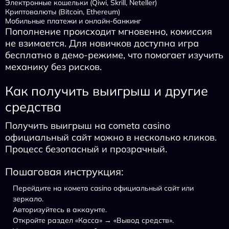
Электронные кошельки (Qiwi, Skrill, Neteller)
Криптовалюты (Bitcoin, Ethereum)
Мобильные платежи и онлайн-банкинг
Пополнение происходит мгновенно, комиссия
не взимается. Для новичков доступна игра
бесплатно в демо-режиме, что помогает изучить
механику без рисков.
Как получить выигрыш и другие
средства
Получить выигрыш на cometa casino
официальный сайт можно в несколько кликов.
Процесс безопасный и прозрачный.
Пошаговая инструкция:
Перейдите на комета casino официальный сайт или
зеркало.
Авторизуйтесь в аккаунте.
Откройте раздел «Касса» → «Вывод средств».