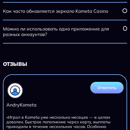
Как часто обновляется зеркало Kometa Casino
Можно ли использовать одно приложение для
разных аккаунтов?
ОТЗЫВЫ
Ответить
AndryKometa
«Играл в Kometa уже несколько месяцев — в целом
доволен. Быстрое пополнение через карту, выплаты
приходили в течение нескольких часов. Особенно