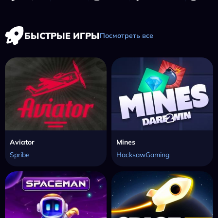
БЫСТРЫЕ ИГРЫ
Посмотреть все
Aviator
Mines
Spribe
HacksawGaming