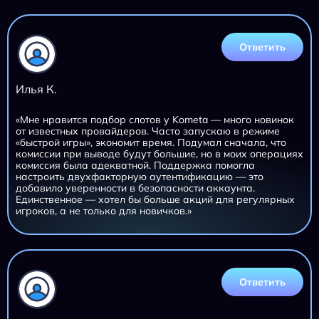
Ответить
Илья К.
«Мне нравится подбор слотов у Kometa — много новинок
от известных провайдеров. Часто запускаю в режиме
«быстрой игры», экономит время. Подумал сначала, что
комиссии при выводе будут большие, но в моих операциях
комиссия была адекватной. Поддержка помогла
настроить двухфакторную аутентификацию — это
добавило уверенности в безопасности аккаунта.
Единственное — хотел бы больше акций для регулярных
игроков, а не только для новичков.»
Ответить