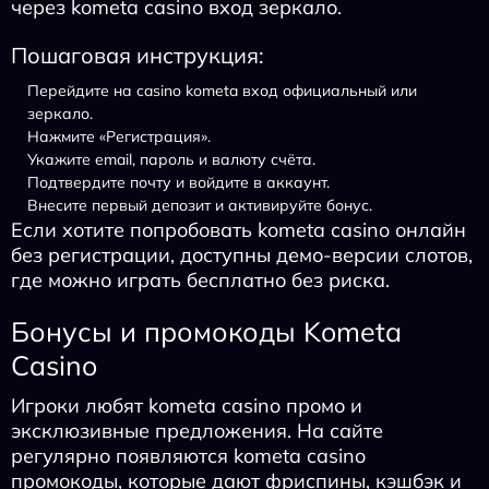
через kometa casino вход зеркало.
Пошаговая инструкция:
Перейдите на casino kometa вход официальный или
зеркало.
Нажмите «Регистрация».
Укажите email, пароль и валюту счёта.
Подтвердите почту и войдите в аккаунт.
Внесите первый депозит и активируйте бонус.
Если хотите попробовать kometa casino онлайн
без регистрации, доступны демо-версии слотов,
где можно играть бесплатно без риска.
Бонусы и промокоды Kometa
Casino
Игроки любят kometa casino промо и
эксклюзивные предложения. На сайте
регулярно появляются kometa casino
промокоды, которые дают фриспины, кэшбэк и