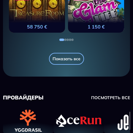
58 750 €
1 150 €
Показать все
ПРОВАЙДЕРЫ
ПОСМОТРЕТЬ ВСЕ