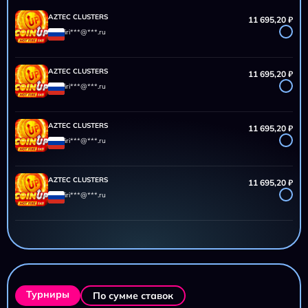
AZTEC CLUSTERS
11 695,20 ₽
iri***@***.ru
AZTEC CLUSTERS
11 695,20 ₽
iri***@***.ru
AZTEC CLUSTERS
11 695,20 ₽
iri***@***.ru
AZTEC CLUSTERS
11 695,20 ₽
iri***@***.ru
AZTEC CLUSTERS
11 695,20 ₽
iri***@***.ru
Турниры
По сумме ставок