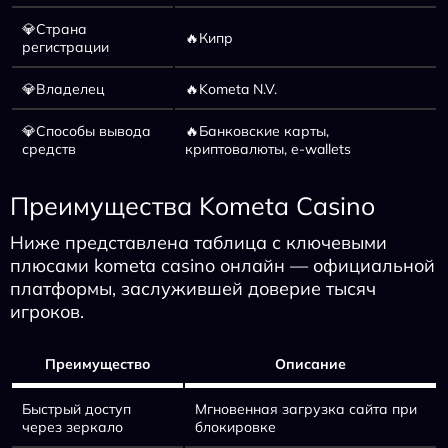
💎Страна
🔥Кипр
регистрации
💎Владелец
🔥Kometa N.V.
💎Способы вывода
🔥Банковские карты,
средств
криптовалюты, e-wallets
Преимущества Kometa Casino
Ниже представлена таблица с ключевыми
плюсами kometa casino онлайн — официальной
платформы, заслужившей доверие тысяч
игроков.
Преимущество
Описание
Быстрый доступ
Мгновенная загрузка сайта при
через зеркало
блокировке