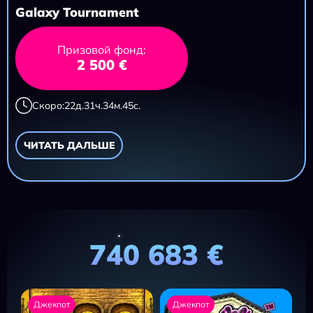
Galaxy Tournament
Призовой фонд:
2 500 €
Скоро:
22
д.
31
ч.
34
м.
43
с.
ЧИТАТЬ ДАЛЬШЕ
740 683 €
Джекпот
Джекпот